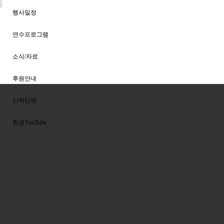
행사일정
연수프로그램
소식/자료
후원안내
산하단체
한궁YouTube