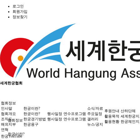
로그인
회원가입
정보찾기
세계한궁협회
협회정보
인사말
한궁이란?
소식/자료
후원안내
산하단체
협회개요
한궁이란?
행사일정
연수프로그램
주요일정
활용목적
세계한궁지
조직도
한궁경기방법
행사일정
연수프로그램
갤러리
협회정보
활용현황
한궁체인지
해외지부
한궁용구
뉴스/공지
연혁
한궁이란?
한궁YouTube